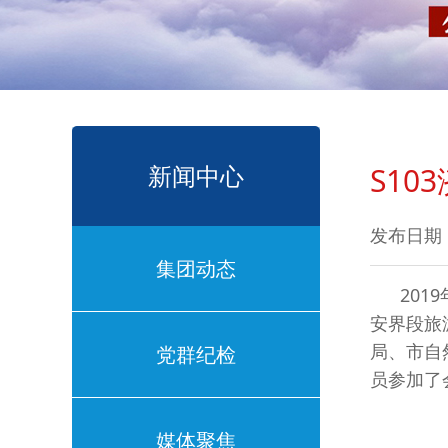
新闻中心
S1
发布日期：2
集团动态
2019
安界段旅
局、市自
党群纪检
员参加了
媒体聚焦