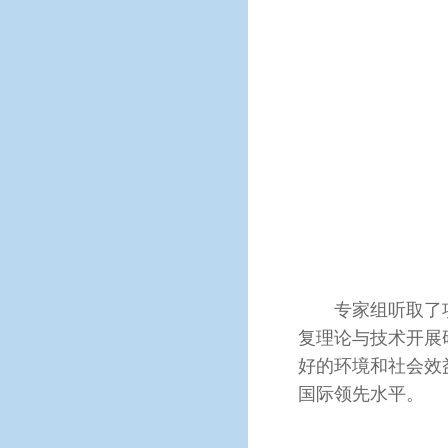
专家组听取了项
复理论与技术开展
好的环境和社会效
国际领先水平。