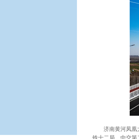
济南黄河凤凰大
铁十二局、中交第