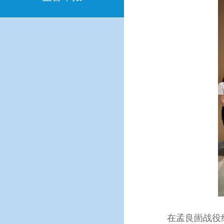
在孟良崮战役纪