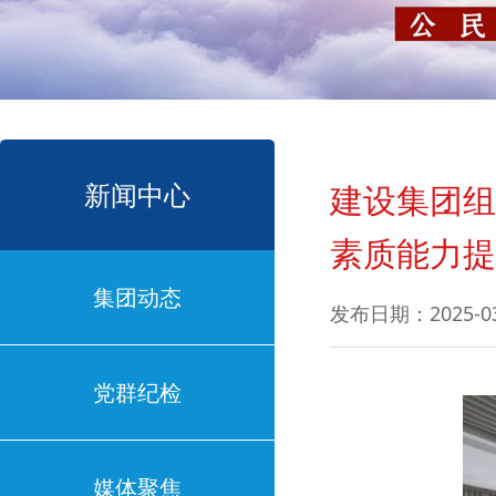
新闻中心
建设集团组
素质能力提
集团动态
发布日期：2025-0
党群纪检
媒体聚焦