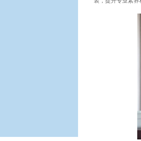
装，提升专业素养