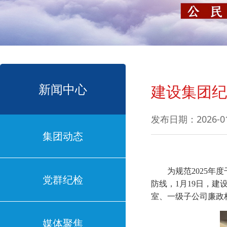
新闻中心
建设集团纪
发布日期：2026-0
集团动态
为规范2025
党群纪检
防线，1月19日，建
室、一级子公司廉政
媒体聚焦