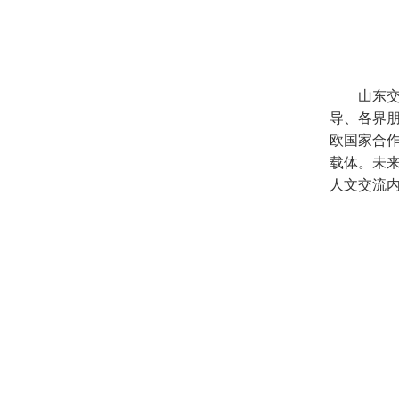
山东
导、各界朋
欧国家合
载体。未
人文交流