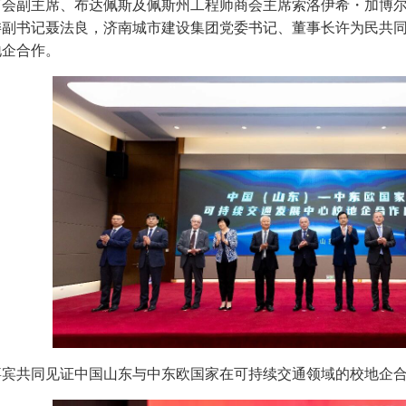
商会副主席、布达佩斯及佩斯州工程师商会主席索洛伊希・加博
副书记聂法良，济南城市建设集团党委书记、董事长许为民共同
地企合作。
嘉宾共同见证中国山东与中东欧国家在可持续交通领域的校地企