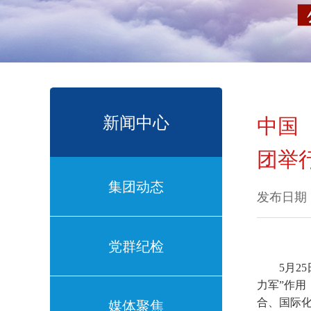
新闻中心
中国
团举
集团动态
发布日期：
党群纪检
5月2
力军”作
媒体聚焦
合、国际