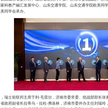
国家科教产融汇发展中心、山东交通学院、山东交通学院欧美同
欧美同学会承办。
中，瑞士前联邦主席于利·毛雷尔，济南市委常委、统战部部长张
日省政府副省长拉蒂乌・拉杜-弗洛林，济南市委外办主任刘瑞玲