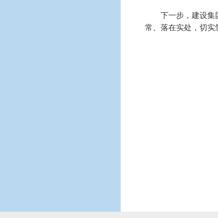
下一步，建设集
常、落在实处，切实