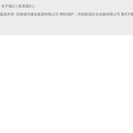
关于我们 |
联系我们 |
版权所有: 济南城市建设集团有限公司 网站维护：济南新城文化传媒有限公司
鲁ICP备