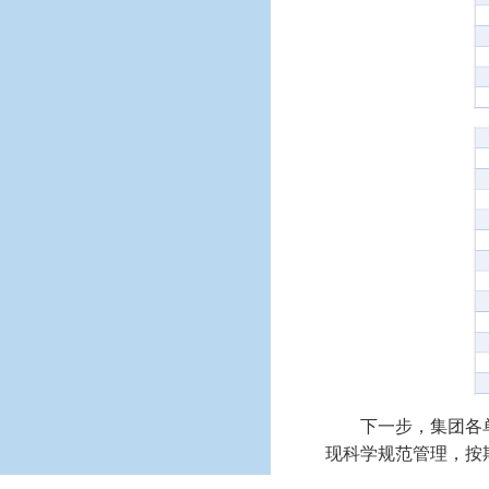
下一步，集团各
现科学规范管理，按