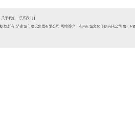
关于我们 |
联系我们 |
版权所有: 济南城市建设集团有限公司 网站维护：济南新城文化传媒有限公司
鲁ICP备