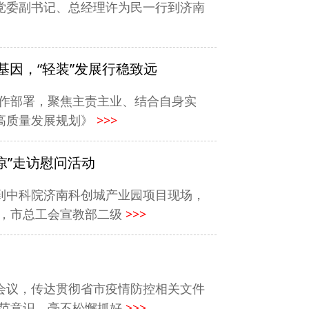
，党委副书记、总经理许为民一行到济南
基因，“轻装”发展行稳致远
作部署，聚焦主责主业、结合自身实
化高质量发展规划》
>>>
凉”走访慰问活动
队到中科院济南科创城产业园项目现场，
者，市总工会宣教部二级
>>>
题会议，传达贯彻省市疫情防控相关文件
防范意识，毫不松懈抓好
>>>