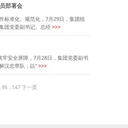
员部署会
作标准化、规范化，7月29日，集团组
，集团党委副书记、总经
>>>
筑牢安全屏障，7月28日，集团党委副书
解汉忠带队，以“
>>>
4
95
..
147
下一页