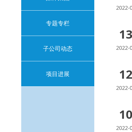
2022-
专题专栏
1
2022-
子公司动态
1
项目进展
2022-
1
2022-