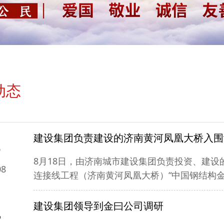
动态
建设集团负责建设的济南黄河凤凰大桥入围
8
8月18日，由济南城市建设集团负责投资、建设
08
连接线工程（济南黄河凤凰大桥）“中国钢结构
建设集团领导到金曰公司调研
4