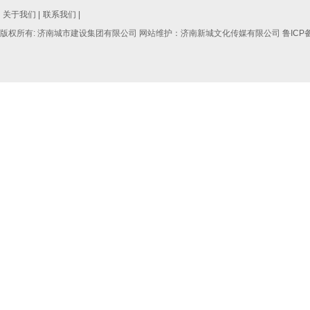
关于我们 |
联系我们 |
版权所有: 济南城市建设集团有限公司 网站维护：济南新城文化传媒有限公司
鲁ICP备