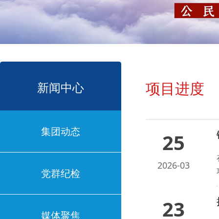
项目进度
新闻中心
集团动态
25
2026-03
党群纪检
23
媒体聚焦