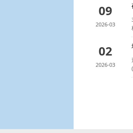
09
2026-03
02
2026-03