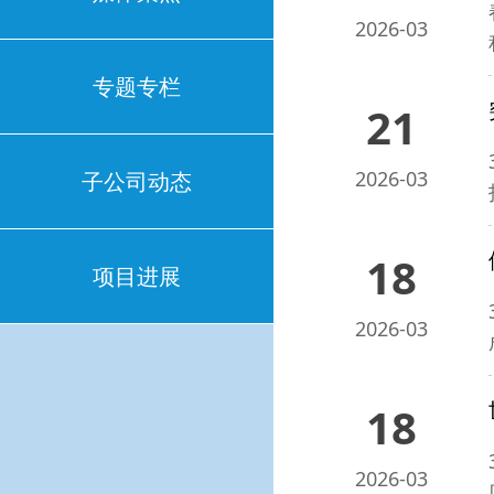
2026-03
专题专栏
21
2026-03
子公司动态
18
项目进展
2026-03
18
2026-03